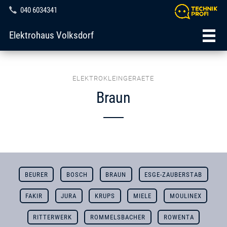
040 6034341
Elektrohaus Volksdorf
ELEKTROKLEINGERAETE
Braun
BEURER
BOSCH
BRAUN
ESGE-ZAUBERSTAB
FAKIR
JURA
KRUPS
MIELE
MOULINEX
RITTERWERK
ROMMELSBACHER
ROWENTA