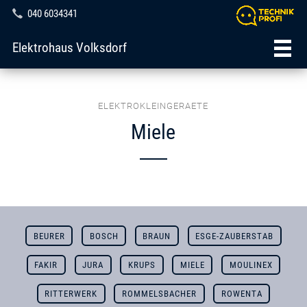
040 6034341
Elektrohaus Volksdorf
ELEKTROKLEINGERAETE
Miele
BEURER
BOSCH
BRAUN
ESGE-ZAUBERSTAB
FAKIR
JURA
KRUPS
MIELE
MOULINEX
RITTERWERK
ROMMELSBACHER
ROWENTA